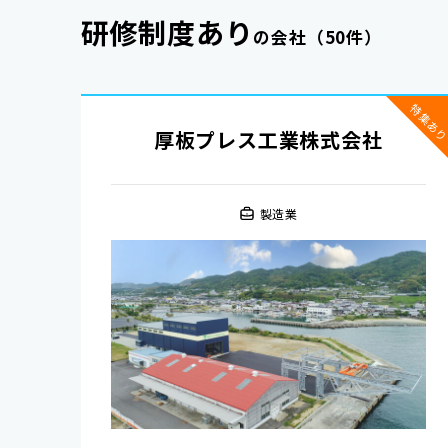
研修制度あり
の会社
（50件）
特集あ
厚板プレス工業株式会社
製造業