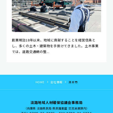
創業明治18年以来、地域に貢献することを経営信条と
し、多くの土木・建築物を手掛けてきました。土木事業
では、道路交通網の整...
HOME
会社情報
洲本市
淡路地域人材確保協議会事務局
（兵庫県 淡路県民局 県民躍動室 交流渦潮課内）