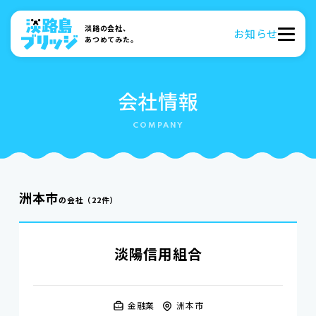
淡路の会社、
お知らせ
あつめてみた。
会社情報
洲本市
の会社
（22件）
淡陽信用組合
金融業
洲本市