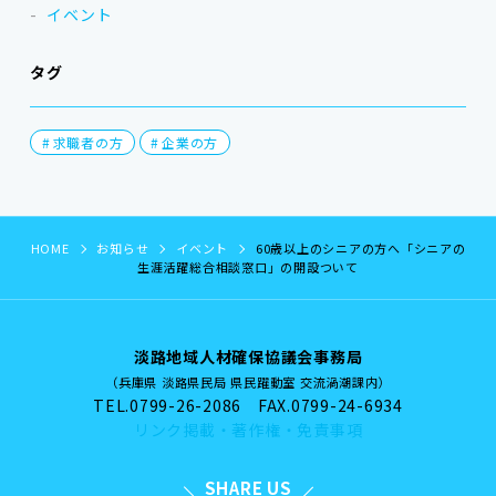
イベント
タグ
求職者の方
企業の方
HOME
お知らせ
イベント
60歳以上のシニアの方へ「シニアの
生涯活躍総合相談窓口」の開設ついて
淡路地域人材確保協議会事務局
（兵庫県 淡路県民局 県民躍動室 交流渦潮課内）
TEL.0799-26-2086 FAX.0799-24-6934
リンク掲載・著作権・免責事項
SHARE US